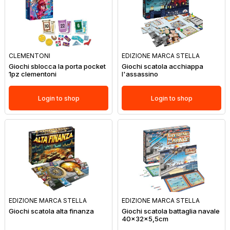
CLEMENTONI
EDIZIONE MARCA STELLA
Giochi sblocca la porta pocket
Giochi scatola acchiappa
1pz clementoni
l'assassino
Login to shop
Login to shop
EDIZIONE MARCA STELLA
EDIZIONE MARCA STELLA
Giochi scatola alta finanza
Giochi scatola battaglia navale
40x32x5,5cm