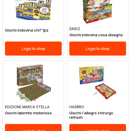
DKIDZ
Giochi indovina chi? 1pz
Giochi indovina cosa disegno
Login to shop
Login to shop
EDIZIONE MARCA STELLA
HASBRO
Giochi labirinto misterioso
Giochi l'allegro chirurgo
refresh