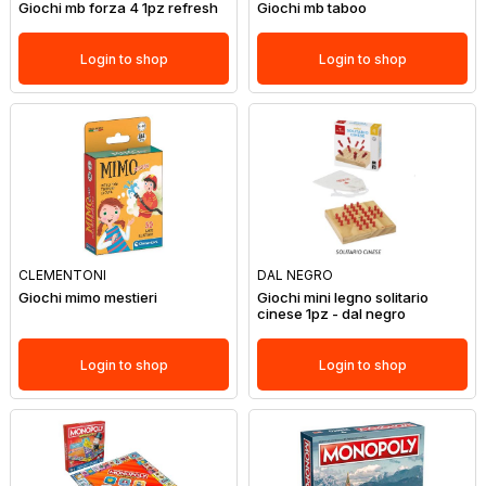
Giochi mb forza 4 1pz refresh
Giochi mb taboo
Login to shop
Login to shop
CLEMENTONI
DAL NEGRO
Giochi mimo mestieri
Giochi mini legno solitario
cinese 1pz - dal negro
Login to shop
Login to shop