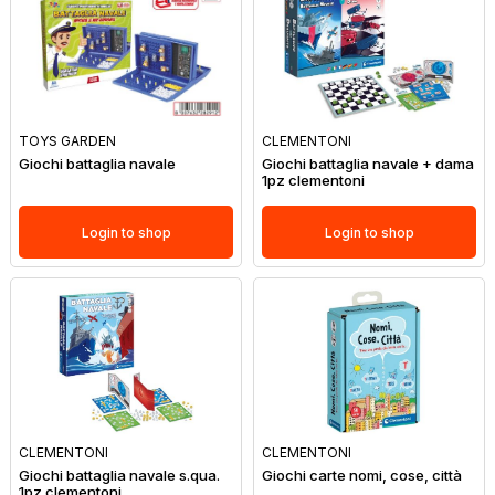
TOYS GARDEN
CLEMENTONI
Giochi battaglia navale
Giochi battaglia navale + dama
1pz clementoni
Login to shop
Login to shop
CLEMENTONI
CLEMENTONI
Giochi battaglia navale s.qua.
Giochi carte nomi, cose, città
1pz clementoni