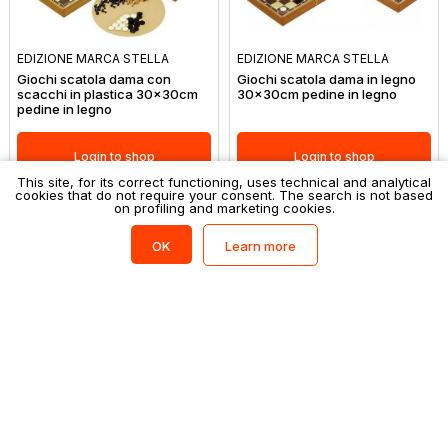
EDIZIONE MARCA STELLA
EDIZIONE MARCA STELLA
Giochi scatola dama con
Giochi scatola dama in legno
scacchi in plastica 30x30cm
30x30cm pedine in legno
pedine in legno
Login to shop
Login to shop
This site, for its correct functioning, uses technical and analytical
cookies that do not require your consent. The search is not based
on profiling and marketing cookies.
Filtri
(0)
Learn more
OK
DAL NEGRO
DAL NEGRO
Giochi scatola domino baby
Giochi scatola forza quattro in
allegria 1pz dal negro
legno 1pz dal negro
Login to shop
Login to shop