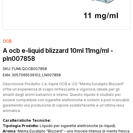
OCB
A ocb e-liquid blizzard 10ml 11mg/ml -
pln007858
SKU:
FUMLQOCB007858
EAN:
3057065539102, LN007858
Descrizione Prodotto: L'e-liquid OCB e-CG "Menta Eucalipto Blizzard"
offre un'esperienza di svapo rinfrescante e vigorosa, ideale per gli
amanti degli aromi balsamici e intensi. Questo liquido è studiato per
essere compatibile con sigarette elettroniche e sistemi a pod ricaricabili,
garantendo una produzione di vapore soddisfacente e un'ottima resa
aromatica.
Caratteristiche Tecniche:
Tipologia Prodotto:
Liquido per sigarette elettroniche (e-liquid).
Aroma:
Menta Eucalipto "Blizzard" – una miscela intensa di menta fresca