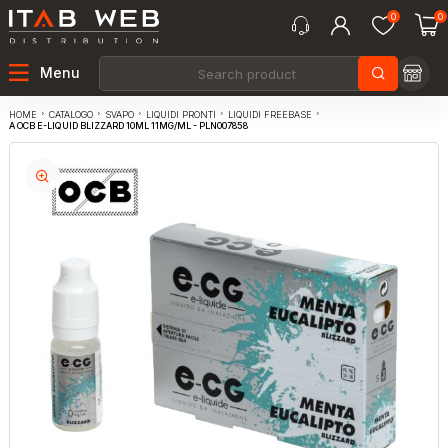
0
0
Menu
CATALOGO
SVAPO
LIQUIDI PRONTI
LIQUIDI FREEBASE
HOME
A OCB E-LIQUID BLIZZARD 10ML 11MG/ML - PLN007858