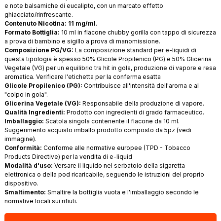
e note balsamiche di eucalipto, con un marcato effetto
ghiacciato/rinfrescante.
Contenuto Nicotina:
11 mg/ml
.
Formato Bottiglia:
10 ml in flacone chubby gorilla con tappo di sicurezza
a prova di bambino e sigillo a prova di manomissione.
Composizione PG/VG:
La composizione standard per e-liquidi di
questa tipologia è spesso 50% Glicole Propilenico (PG) e 50% Glicerina
Vegetale (VG) per un equilibrio tra hit in gola, produzione di vapore e resa
aromatica. Verificare l'etichetta per la conferma esatta
Glicole Propilenico (PG):
Contribuisce all'intensità dell'aroma e al
"colpo in gola".
Glicerina Vegetale (VG):
Responsabile della produzione di vapore.
Qualità Ingredienti:
Prodotto con ingredienti di grado farmaceutico.
Imballaggio:
Scatola singola contenente il flacone da 10 ml.
Suggerimento acquisto imballo prodotto composto da 5pz (vedi
immagine).
Conformità:
Conforme alle normative europee (TPD - Tobacco
Products Directive) per la vendita di e-liquid
Modalità d'uso:
Versare il liquido nel serbatoio della sigaretta
elettronica o della pod ricaricabile, seguendo le istruzioni del proprio
dispositivo.
Smaltimento:
Smaltire la bottiglia vuota e l'imballaggio secondo le
normative locali sui rifiuti.