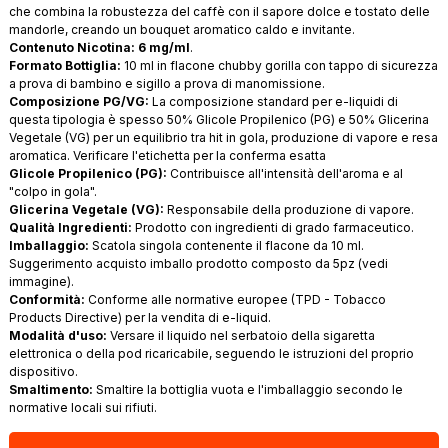
che combina la robustezza del caffè con il sapore dolce e tostato delle
mandorle, creando un bouquet aromatico caldo e invitante.
Contenuto Nicotina: 6 mg/ml
.
Formato Bottiglia:
10 ml in flacone chubby gorilla con tappo di sicurezza
a prova di bambino e sigillo a prova di manomissione.
Composizione PG/VG:
La composizione standard per e-liquidi di
questa tipologia è spesso 50% Glicole Propilenico (PG) e 50% Glicerina
Vegetale (VG) per un equilibrio tra hit in gola, produzione di vapore e resa
aromatica. Verificare l'etichetta per la conferma esatta
Glicole Propilenico (PG):
Contribuisce all'intensità dell'aroma e al
"colpo in gola".
Glicerina Vegetale (VG):
Responsabile della produzione di vapore.
Qualità Ingredienti:
Prodotto con ingredienti di grado farmaceutico.
Imballaggio:
Scatola singola contenente il flacone da 10 ml.
Suggerimento acquisto imballo prodotto composto da 5pz (vedi
immagine).
Conformità:
Conforme alle normative europee (TPD - Tobacco
Products Directive) per la vendita di e-liquid.
Modalità d'uso:
Versare il liquido nel serbatoio della sigaretta
elettronica o della pod ricaricabile, seguendo le istruzioni del proprio
dispositivo.
Smaltimento:
Smaltire la bottiglia vuota e l'imballaggio secondo le
normative locali sui rifiuti.