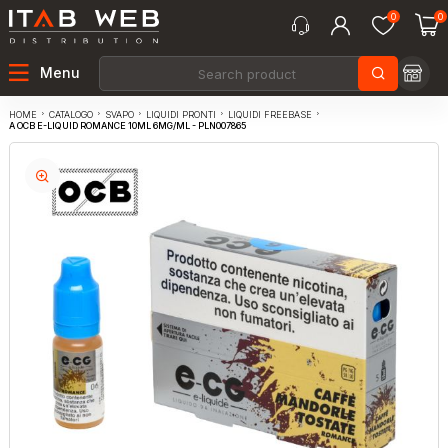
0
0
Menu
CATALOGO
SVAPO
LIQUIDI PRONTI
LIQUIDI FREEBASE
HOME
A OCB E-LIQUID ROMANCE 10ML 6MG/ML - PLN007865