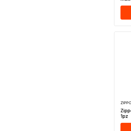
ZIPP
Zipp
1pz