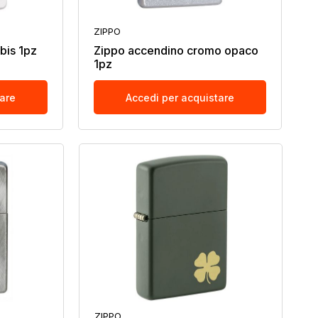
ZIPPO
bis 1pz
Zippo accendino cromo opaco
1pz
tare
Accedi per acquistare
ZIPPO