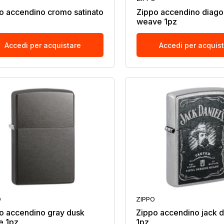
o accendino cromo satinato
Zippo accendino diago
weave 1pz
Accedi per acquistare
Accedi per acquis
O
ZIPPO
o accendino gray dusk
Zippo accendino jack d
e 1pz
1pz