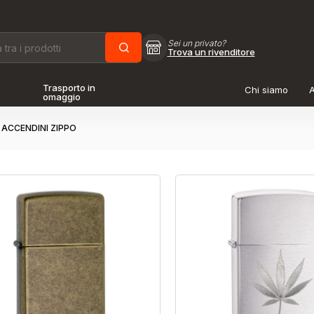
Sei un privato?
Trova un rivenditore
Trasporto in
Chi siamo
A
omaggio
ACCENDINI ZIPPO