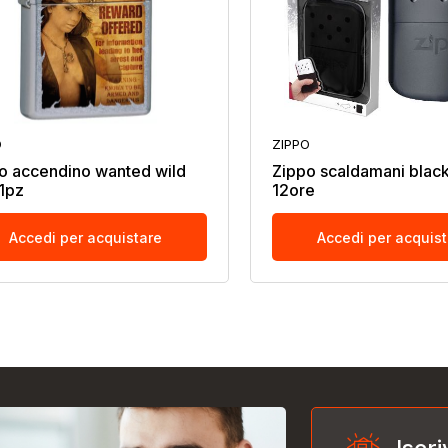
O
ZIPPO
o accendino wanted wild
Zippo scaldamani black
 1pz
12ore
Accedi per acquistare
Accedi per acquis