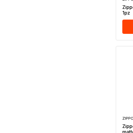
Zipp
1pz
ZIPP
Zipp
matt