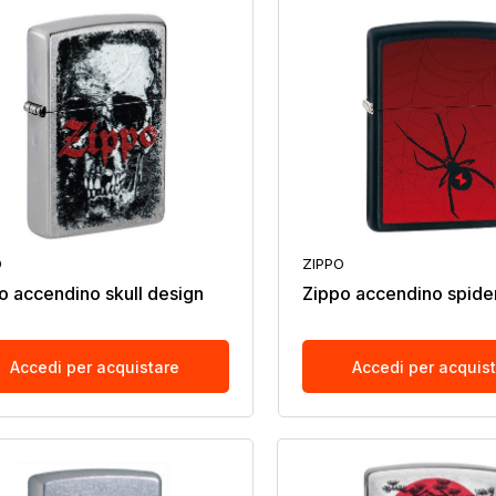
O
ZIPPO
o accendino skull design
Zippo accendino spide
Accedi per acquistare
Accedi per acquis