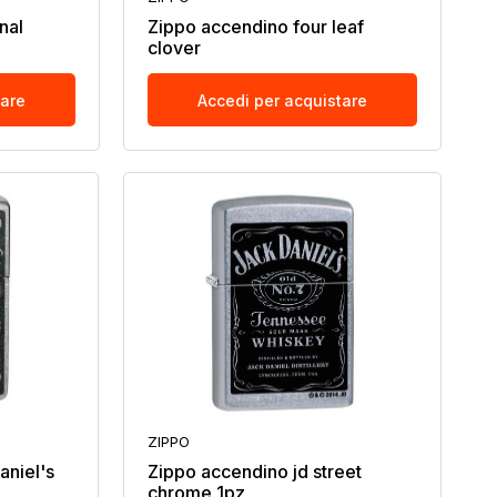
nal
Zippo accendino four leaf
clover
tare
Accedi per acquistare
ZIPPO
aniel's
Zippo accendino jd street
chrome 1pz