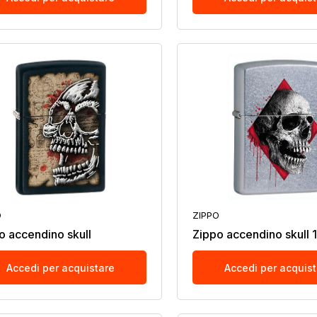
O
ZIPPO
o accendino skull
Zippo accendino skull 
Accedi per acquistare
Accedi per acquis