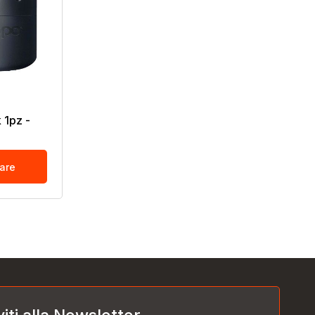
 1pz -
tare