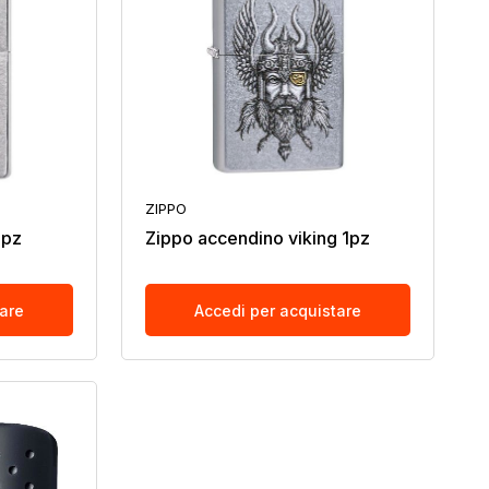
ZIPPO
1pz
Zippo accendino viking 1pz
tare
Accedi per acquistare