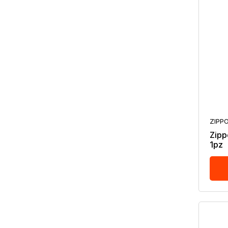
ZIPP
Zipp
1pz