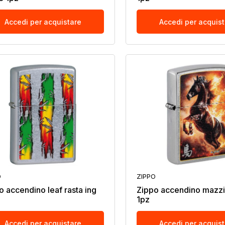
Accedi per acquistare
Accedi per acquis
O
ZIPPO
o accendino leaf rasta ing
Zippo accendino mazzi
1pz
Accedi per acquistare
Accedi per acquis