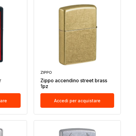
ZIPPO
r
Zippo accendino street brass
1pz
tare
Accedi per acquistare