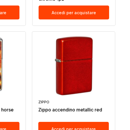
tare
Accedi per acquistare
ZIPPO
 horse
Zippo accendino metallic red
tare
Accedi per acquistare