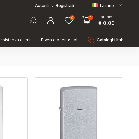
Accedi
Registrati
Italiano
o
Carrello
0
0
€ 0,00
ssistenza clienti
Diventa agente Itab
Cataloghi Itab