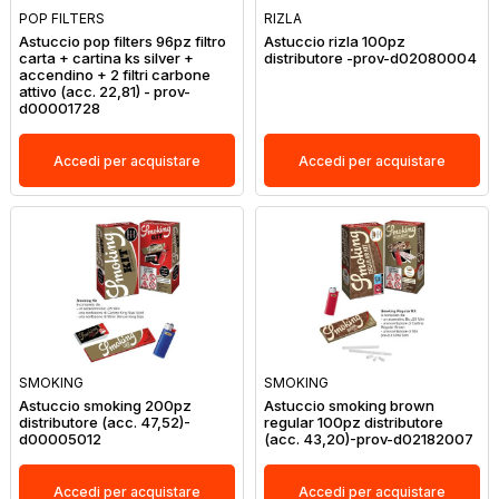
POP FILTERS
RIZLA
Astuccio pop filters 96pz filtro
Astuccio rizla 100pz
carta + cartina ks silver +
distributore -prov-d02080004
accendino + 2 filtri carbone
attivo (acc. 22,81) - prov-
d00001728
Accedi per acquistare
Accedi per acquistare
SMOKING
SMOKING
Astuccio smoking 200pz
Astuccio smoking brown
distributore (acc. 47,52)-
regular 100pz distributore
d00005012
(acc. 43,20)-prov-d02182007
Accedi per acquistare
Accedi per acquistare