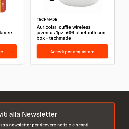
TECHMADE
Auricolari cuffie wireless
tekmee
juventus 1pz h69t bluetooth con
box - techmade
re
Accedi per acquistare
viti alla Newsletter
nostra newsletter per ricevere notizie e sconti