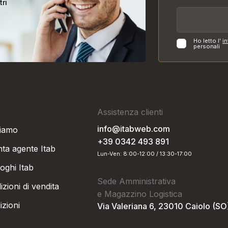
tri
Ho letto l'
in
personali
Assistenza clienti
info@itabweb.com
siamo
+39 0342 493 891
nta agente Itab
Lun-Ven: 8:00-12:00 / 13:30-17:00
oghi Itab
Sede Amministrativa
zioni di vendita
e Magazzino Logistica
izioni
Via Valeriana 6, 23010 Caiolo (SO