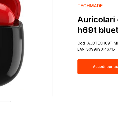
TECHMADE
Auricolari
h69t blue
Cod.:
AUDTECH69T-MI
EAN:
8099990146715
Accedi per ac