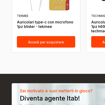
TEKMEE
TECHMA
Auricolari type-c con microfono
Auricola
1pz blister - tekmee
1pz h69
techma
Accedi per acquistare
A
Sei motivato e vuoi metterti in gioco?
Diventa agente Itab!