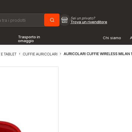
Sei un privato?
Trova un rivenditore
Trasporto in
Chi siamo
A
omaggio
AURICOLARI CUFFIE WIRELESS MILA
 E TABLET
CUFFIE AURICOLARI