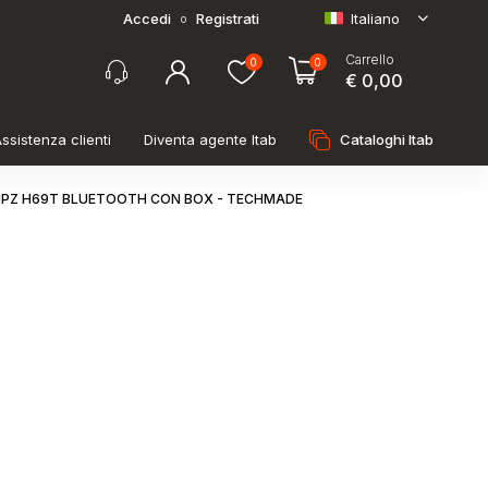
Accedi
Registrati
Italiano
o
Carrello
0
0
€ 0,00
ssistenza clienti
Diventa agente Itab
Cataloghi Itab
N 1PZ H69T BLUETOOTH CON BOX - TECHMADE