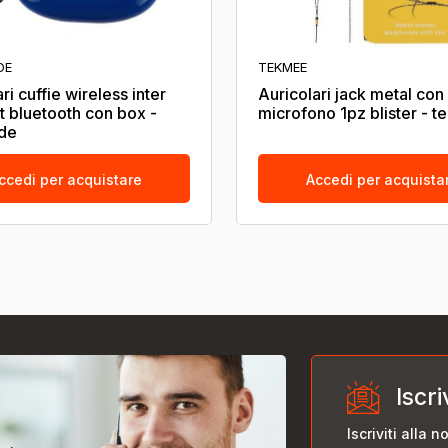
DE
TEKMEE
ri cuffie wireless inter
Auricolari jack metal con
t bluetooth con box -
microfono 1pz blister - 
de
ccedi per acquistare
Accedi per acquista
Iscri
Iscriviti alla 