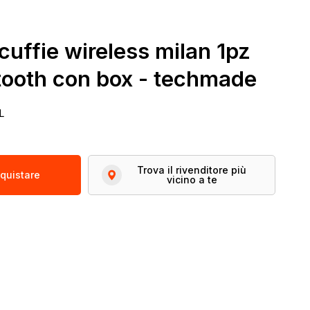
 cuffie wireless milan 1pz
tooth con box - techmade
L
Trova il rivenditore più
quistare
vicino a te