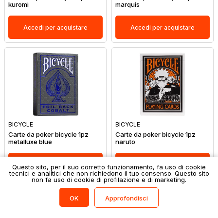
kuromi
marquis
Accedi per acquistare
Accedi per acquistare
BICYCLE
BICYCLE
Carte da poker bicycle 1pz
Carte da poker bicycle 1pz
metalluxe blue
naruto
Accedi per acquistare
Accedi per acquistare
Questo sito, per il suo corretto funzionamento, fa uso di cookie
tecnici e analitici che non richiedono il tuo consenso. Questo sito
non fa uso di cookie di profilazione e di marketing.
Filtri
(0)
Approfondisci
OK