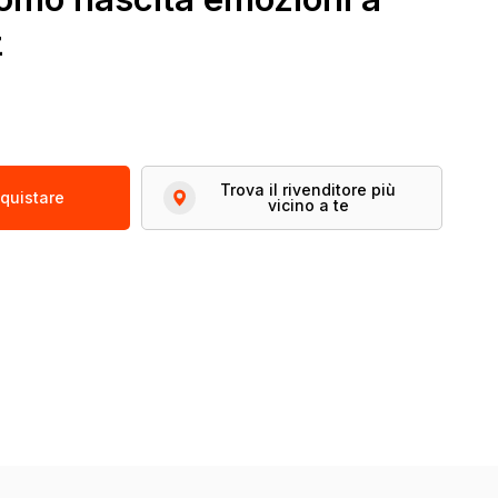
z
Trova il rivenditore più
quistare
vicino a te