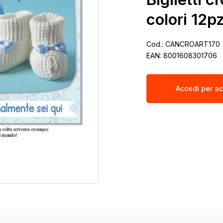
colori 12p
Cod.:
CANCROART170
EAN:
8001608301706
Accedi per ac