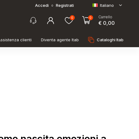
Accedi
Registrati
Italiano
o
Carrello
0
0
€ 0,00
ssistenza clienti
Diventa agente Itab
Cataloghi Itab
cromo nascita emozioni a