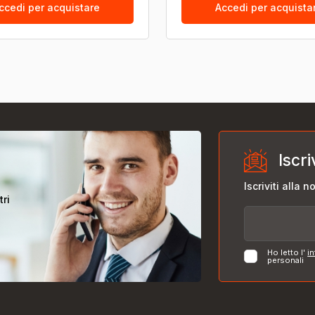
ccedi per acquistare
Accedi per acquista
Iscri
Iscriviti alla 
tri
Ho letto l'
in
personali