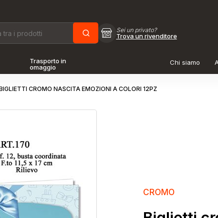
Sei un privato?
Trova un rivenditore
Trasporto in
Chi siamo
A
omaggio
BIGLIETTI CROMO NASCITA EMOZIONI A COLORI 12PZ
CROMO
Biglietti 