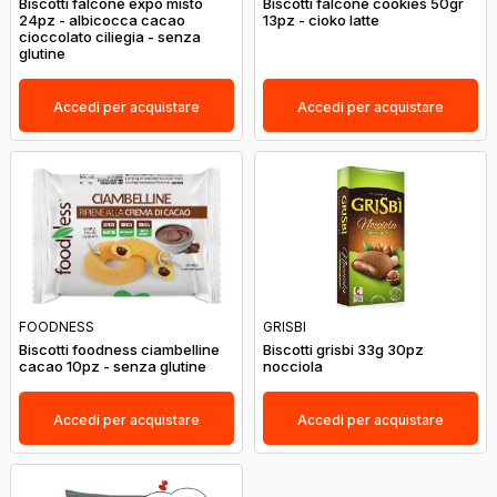
Biscotti falcone expo misto
Biscotti falcone cookies 50gr
24pz - albicocca cacao
13pz - cioko latte
cioccolato ciliegia - senza
glutine
Accedi per acquistare
Accedi per acquistare
FOODNESS
GRISBI
Biscotti foodness ciambelline
Biscotti grisbi 33g 30pz
cacao 10pz - senza glutine
nocciola
Accedi per acquistare
Accedi per acquistare