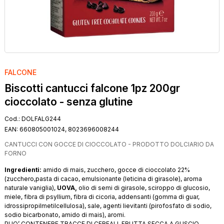
FALCONE
Biscotti cantucci falcone 1pz 200gr
cioccolato - senza glutine
Cod.:
DOLFALG244
EAN:
660805001024, 8023696008244
CANTUCCI CON GOCCE DI CIOCCOLATO - PRODOTTO DOLCIARIO DA
FORNO
Ingredienti:
amido di mais, zucchero, gocce di cioccolato 22%
(zucchero,pasta di cacao, emulsionante (leticina di girasole), aroma
naturale vaniglia),
UOVA,
olio di semi di girasole, sciroppo di glucosio,
miele, fibra di psyllium, fibra di cicoria, addensanti (gomma di guar,
idrossipropilmetilcellulosa), sale, agenti lievitanti (pirofosfato di sodio,
sodio bicarbonato, amido di mais), aromi.
PUO’ CONTENERE TRACCE DI CEREALI, FRUTTA SECCA A GUSCIO,