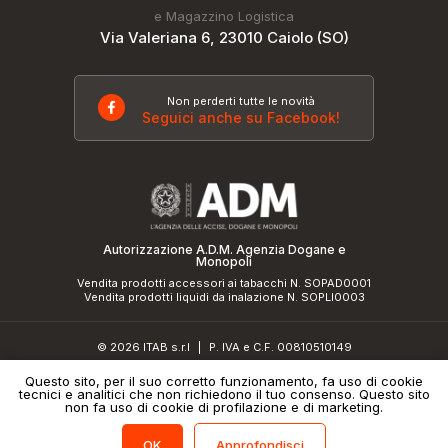
e Magazzino Logistica
Via Valeriana 6, 23010 Caiolo (SO)
Non perderti tutte le novità
Seguici anche su Facebook!
Autorizzazione A.D.M. Agenzia Dogane e
Monopoli
Vendita prodotti accessori ai tabacchi N. SOPAD0001
Vendita prodotti liquidi da inalazione N. SOPLI0003
© 2026 ITAB s.r.l
P. IVA e C.F. 00810510149
|
R.E.A. SO 61410 Cap.Soc. €50.000,00 i.v.
Questo sito, per il suo corretto funzionamento, fa uso di cookie
tecnici e analitici che non richiedono il tuo consenso. Questo sito
Informativa sulla privacy
e
cookie policy
|
Credits
non fa uso di cookie di profilazione e di marketing.
Approfondisci
OK