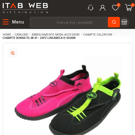
0
0
Menu
CATALOGO
ABBIGLIAMENTO MODA ACCESSORI
CIABATTE CALZATURE
HOME
CIABATTE DONNA TG.36-41 - 24PZ LINEAMICA D-SHARK