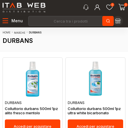
0
0
Menu
HOME
DURBANS
MARCHE
DURBANS
DURBANS
DURBANS
Colluttorio durbans 500ml 1pz
Colluttorio durbans 500ml 1pz
alito fresco mentolo
ultra white bicarbonato
Accedi per acquistare
Accedi per acquistare