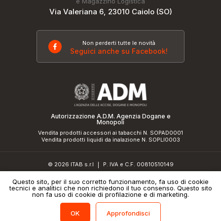
e Magazzino Logistica
Via Valeriana 6, 23010 Caiolo (SO)
Non perderti tutte le novità
Seguici anche su Facebook!
Autorizzazione A.D.M. Agenzia Dogane e
Monopoli
Vendita prodotti accessori ai tabacchi N. SOPAD0001
Vendita prodotti liquidi da inalazione N. SOPLI0003
© 2026 ITAB s.r.l
P. IVA e C.F. 00810510149
|
R.E.A. SO 61410 Cap.Soc. €50.000,00 i.v.
Questo sito, per il suo corretto funzionamento, fa uso di cookie
tecnici e analitici che non richiedono il tuo consenso. Questo sito
Informativa sulla privacy
e
cookie policy
|
Credits
non fa uso di cookie di profilazione e di marketing.
Approfondisci
OK