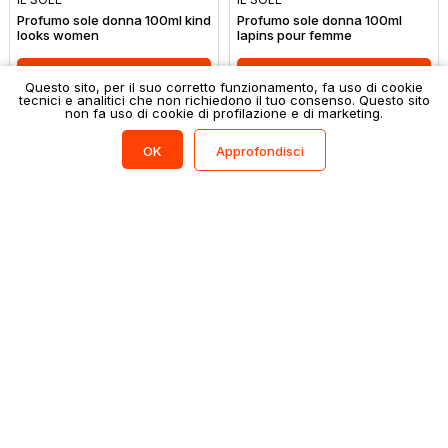
Profumo sole donna 100ml kind
Profumo sole donna 100ml
looks women
lapins pour femme
Accedi per acquistare
Accedi per acquistare
Questo sito, per il suo corretto funzionamento, fa uso di cookie
tecnici e analitici che non richiedono il tuo consenso. Questo sito
non fa uso di cookie di profilazione e di marketing.
Filtri
(0)
Approfondisci
OK
IL SOLE
IL SOLE
Profumo sole donna 100ml life
Profumo sole donna 100ml live
in motion
& surprise
Accedi per acquistare
Accedi per acquistare