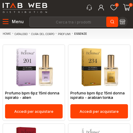
0
0
Menu
HOME
ESSENZE
CATALOGO
CURA DEL CORPO
PROFUMI
Profumo bpm 6pz 15ml donna
Profumo bpm 6pz 15ml donna
ispirato - alien
ispirato - arabian tonka
Accedi per acquistare
Accedi per acquistare