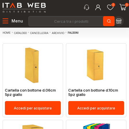
0
0
Menu
HOME
FALDONI
CATALOGO
CANCELLERIA
ARCHIVIO
Cartella con bottone d.06cm
Cartella con bottone d.10cm
5pz giallo
5pz giallo
Accedi per acquistare
Accedi per acquistare