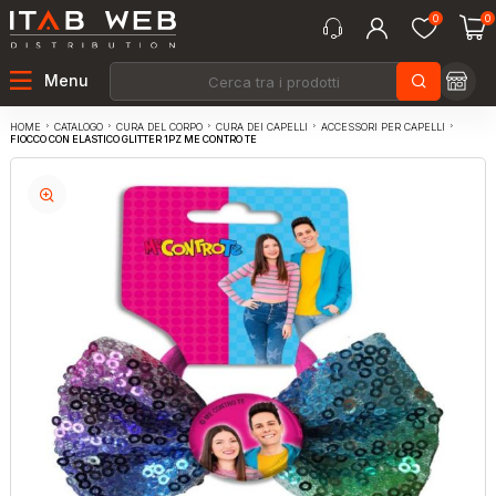
0
0
Menu
CATALOGO
CURA DEL CORPO
CURA DEI CAPELLI
ACCESSORI PER CAPELLI
HOME
FIOCCO CON ELASTICO GLITTER 1PZ ME CONTRO TE