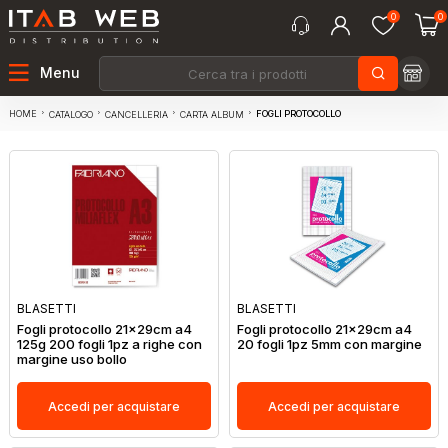
0
0
Menu
HOME
FOGLI PROTOCOLLO
CATALOGO
CANCELLERIA
CARTA ALBUM
BLASETTI
BLASETTI
Fogli protocollo 21x29cm a4
Fogli protocollo 21x29cm a4
125g 200 fogli 1pz a righe con
20 fogli 1pz 5mm con margine
margine uso bollo
Accedi per acquistare
Accedi per acquistare