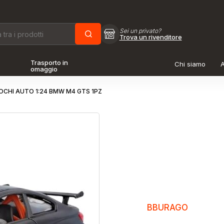
Sei un privato?
Trova un rivenditore
Trasporto in
Chi siamo
A
omaggio
OCHI AUTO 1:24 BMW M4 GTS 1PZ
BBURAGO