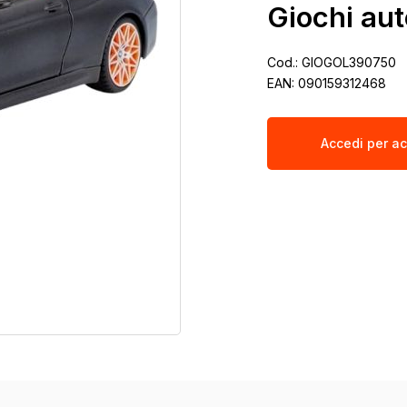
Giochi au
Cod.:
GIOGOL390750
EAN:
090159312468
Accedi per ac