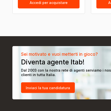
Accedi per acquistare
A
Sei motivato e vuoi metterti in gioco?
Diventa agente Itab!
Dal 2003 con la nostra rete di agenti serviamo i nos
clienti in tutta Italia.
Inviaci la tua candidatura