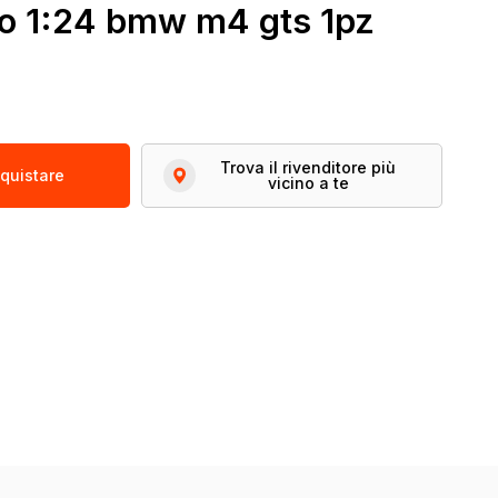
to 1:24 bmw m4 gts 1pz
Trova il rivenditore più
quistare
vicino a te