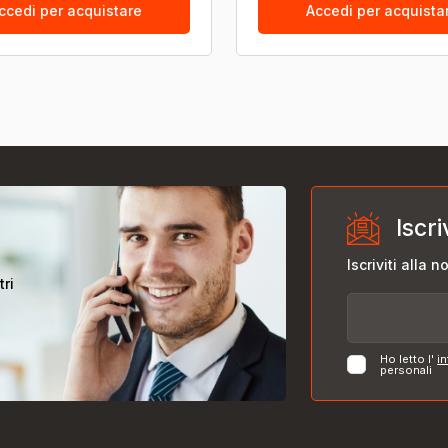
ccedi per acquistare
Accedi per acquista
Iscri
Iscriviti alla 
tri
Ho letto l'
in
personali