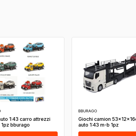
O
BBURAGO
uto 1:43 carro attrezzi
Giochi camion 53x12x1
ti 1pz bburago
auto 1:43 m-b 1pz