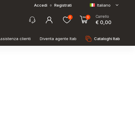
Accedi
Registrati
Italiano
o
Carrello
0
0
€ 0,00
ssistenza clienti
Diventa agente Itab
Cataloghi Itab