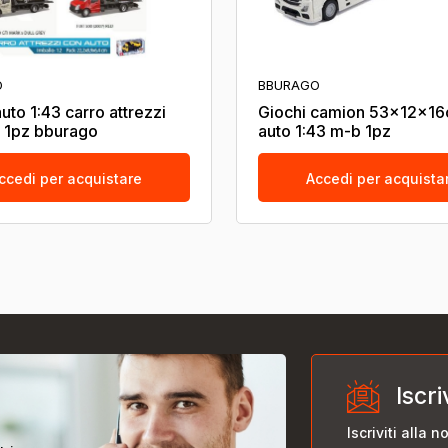
O
BBURAGO
uto 1:43 carro attrezzi
Giochi camion 53x12x1
ti 1pz bburago
auto 1:43 m-b 1pz
ccedi per acquistare
Accedi per acquista
Iscri
Iscriviti alla 