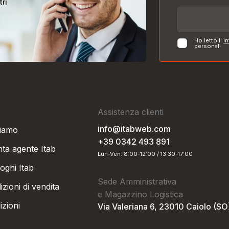
tri
Ho letto l'
in
personali
Assistenza clienti
info@itabweb.com
siamo
+39 0342 493 891
nta agente Itab
Lun-Ven: 8:00-12:00 / 13:30-17:00
oghi Itab
Sede Amministrativa
zioni di vendita
e Magazzino Logistica
izioni
Via Valeriana 6, 23010 Caiolo (SO