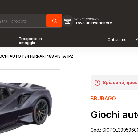
Sei un privato?
Trova un rivenditore
Trasporto in
Chi siamo
A
omaggio
OCHI AUTO 1:24 FERRARI 488 PISTA 1PZ
Spiacenti, ques
BBURAGO
Giochi aut
Cod.:
GIOPOL3905960