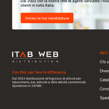
Dal 2003 con la nostra rete di agenti serviamo i nos
clienti in tutta Italia.
Inviaci la tua candidatura
INFO
Chi 
Dive
Con Noi, per fare la differenza.
Dal 2003 distribuzione all'ingrosso di articoli per
Catal
tabaccherie, bar, edicole e altre attività commerciali.
Spedizioni in 24/48h.
Condi
Sped