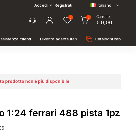
Accedi
Registrati
Italiano
o
Carrello
0
0
€ 0,00
ssistenza clienti
Diventa agente Itab
Cataloghi Itab
to prodotto non é più disponibile
o 1:24 ferrari 488 pista 1pz
06