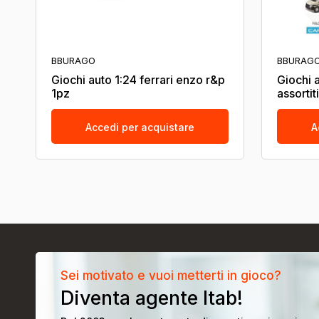
BBURAGO
BBURAG
Giochi auto 1:24 ferrari enzo r&p
Giochi a
1pz
assorti
Accedi per acquistare
A
Sei motivato e vuoi metterti in gioco?
Diventa agente Itab!