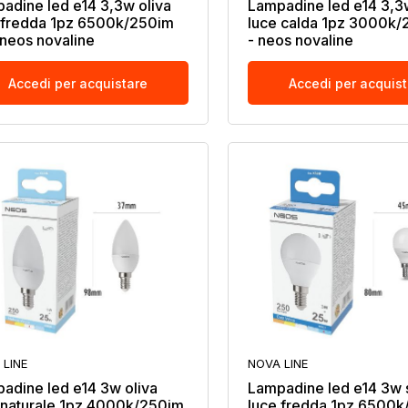
adine led e14 3,3w oliva
Lampadine led e14 3,3
 fredda 1pz 6500k/250im
luce calda 1pz 3000k/
 neos novaline
- neos novaline
Accedi per acquistare
Accedi per acquis
 LINE
NOVA LINE
adine led e14 3w oliva
Lampadine led e14 3w 
 naturale 1pz 4000k/250im
luce fredda 1pz 6500