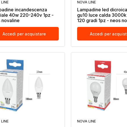
 LINE
NOVA LINE
adine incandescenza
Lampadine led dicroic
iale 40w 220-240v 1pz -
gu10 luce calda 3000k
 novaline
120 gradi 1pz - neos no
Accedi per acquistare
Accedi per acquis
 LINE
NOVA LINE