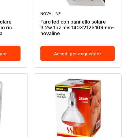
NOVA LINE
olare
Faro led con pannello solare
io ric.
3,2w 1pz mis.140x212x109mm-
a
novaline
tare
Accedi per acquistare