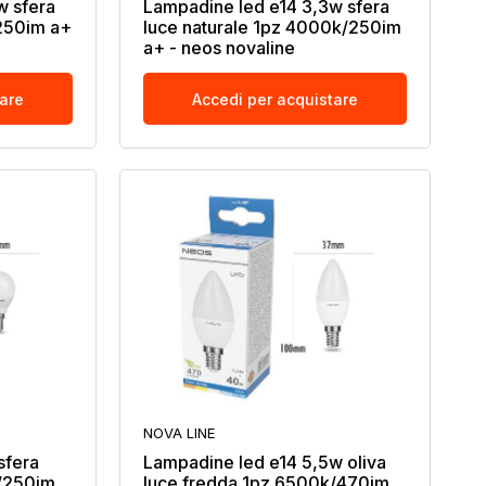
w sfera
Lampadine led e14 3,3w sfera
250im a+
luce naturale 1pz 4000k/250im
a+ - neos novaline
tare
Accedi per acquistare
NOVA LINE
sfera
Lampadine led e14 5,5w oliva
k/250im
luce fredda 1pz 6500k/470im