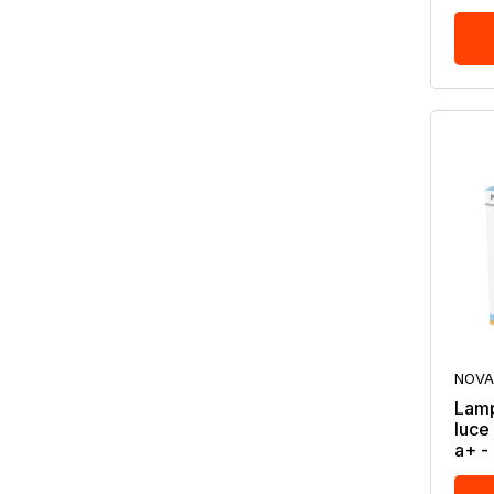
NOVA
Lamp
luce
a+ -