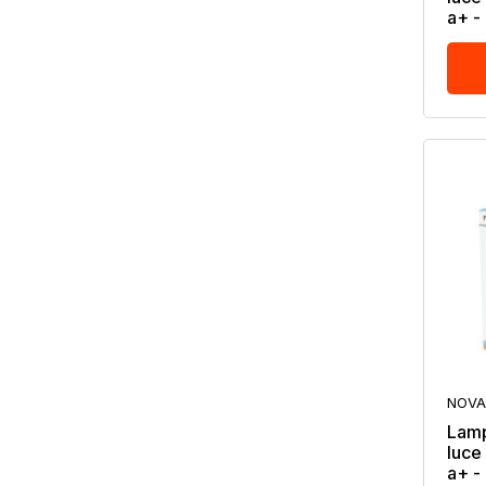
a+ -
NOVA
Lamp
luce
a+ -