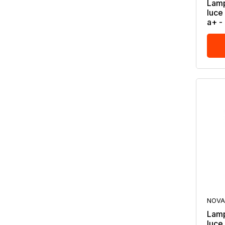
Lamp
luce
a+ -
NOVA
Lamp
luce