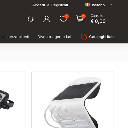
Accedi
Registrati
Italiano
o
Carrello
0
0
€ 0,00
ssistenza clienti
Diventa agente Itab
Cataloghi Itab