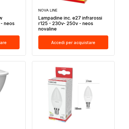
NOVA LINE
w
Lampadine inc. e27 infrarossi
 - neos
r125 - 230v- 250v - neos
novaline
tare
Accedi per acquistare