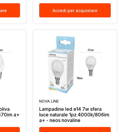
tare
Accedi per acquistare
NOVA LINE
oliva
Lampadine led e14 7w sfera
470im a+
luce naturale 1pz 4000k/806im
a+ - neos novaline