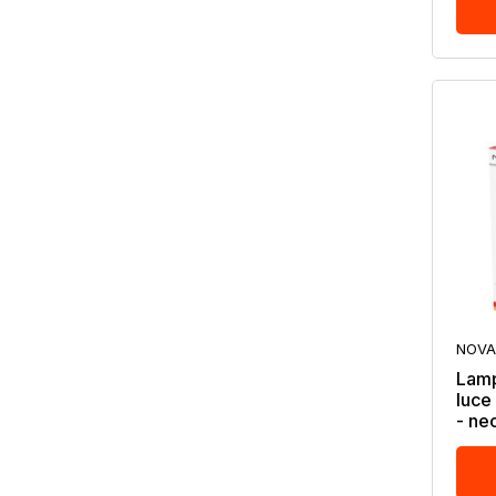
NOVA
Lamp
luce
- ne