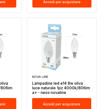
tare
Accedi per acquistare
NOVA LINE
oliva
Lampadine led e14 8w oliva
k/806im
luce naturale 1pz 4000k/806im
a+ - neos novaline
tare
Accedi per acquistare