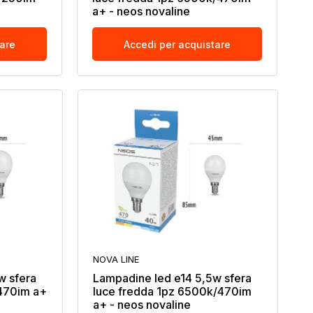
a+ - neos novaline
tare
Accedi per acquistare
NOVA LINE
w sfera
Lampadine led e14 5,5w sfera
/470im a+
luce fredda 1pz 6500k/470im
a+ - neos novaline