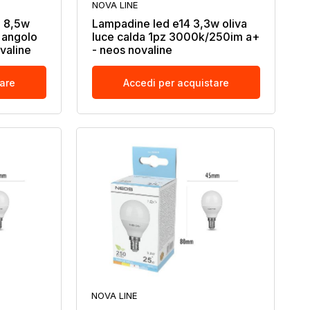
NOVA LINE
a 8,5w
Lampadine led e14 3,3w oliva
 angolo
luce calda 1pz 3000k/250im a+
valine
- neos novaline
tare
Accedi per acquistare
NOVA LINE