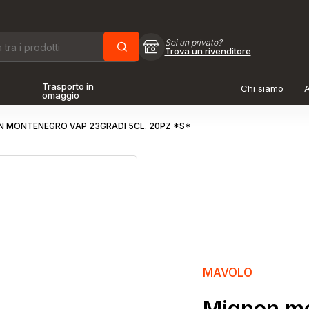
Sei un privato?
Trova un rivenditore
Trasporto in
Chi siamo
A
omaggio
 MONTENEGRO VAP 23GRADI 5CL. 20PZ *S*
MAVOLO
Mignon mo