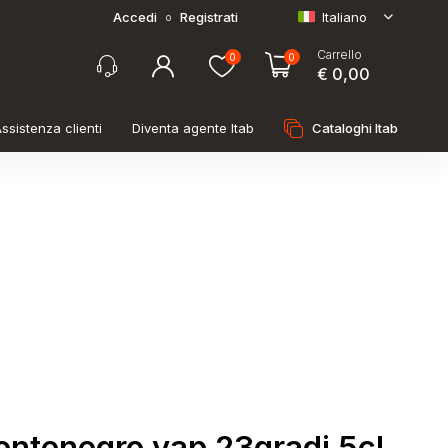
Accedi
Registrati
Italiano
o
Carrello
0
0
€ 0,00
ssistenza clienti
Diventa agente Itab
Cataloghi Itab
ntenegro vap 23gradi 5cl.