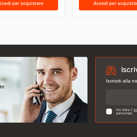
ccedi per acquistare
Accedi per acquista
Iscri
Iscriviti alla 
tri
Ho letto l'
in
personali