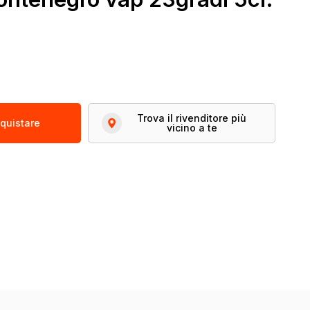
Trova il rivenditore più
quistare
vicino a te