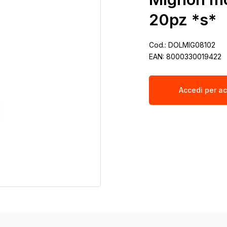
20pz *s*
Cod.:
DOLMIG08102
EAN:
8000330019422
Accedi per ac