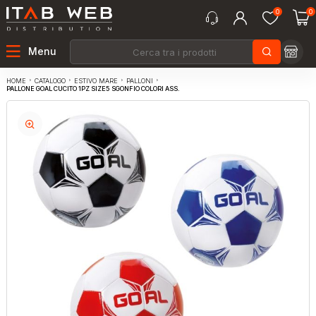
0
0
Menu
CATALOGO
ESTIVO MARE
PALLONI
HOME
PALLONE GOAL CUCITO 1PZ SIZE5 SGONFIO COLORI ASS.