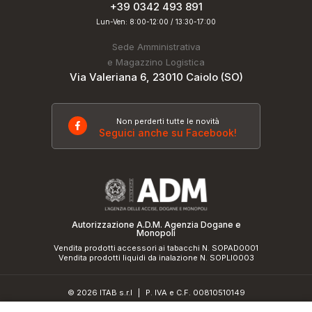
+39 0342 493 891
Lun-Ven: 8:00-12:00 / 13:30-17:00
Sede Amministrativa
e Magazzino Logistica
Via Valeriana 6, 23010 Caiolo (SO)
Non perderti tutte le novità
Seguici anche su Facebook!
Autorizzazione A.D.M. Agenzia Dogane e
Monopoli
Vendita prodotti accessori ai tabacchi N. SOPAD0001
Vendita prodotti liquidi da inalazione N. SOPLI0003
© 2026 ITAB s.r.l
P. IVA e C.F. 00810510149
|
R.E.A. SO 61410 Cap.Soc. €50.000,00 i.v.