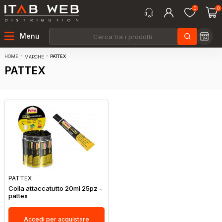
0
0
Menu
HOME
PATTEX
MARCHE
PATTEX
PATTEX
Colla attaccatutto 20ml 25pz -
pattex
Accedi per acquistare