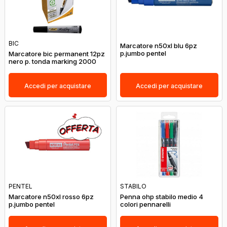
BIC
Marcatore n50xl blu 6pz
p.jumbo pentel
Marcatore bic permanent 12pz
nero p. tonda marking 2000
Accedi per acquistare
Accedi per acquistare
PENTEL
STABILO
Marcatore n50xl rosso 6pz
Penna ohp stabilo medio 4
p.jumbo pentel
colori pennarelli