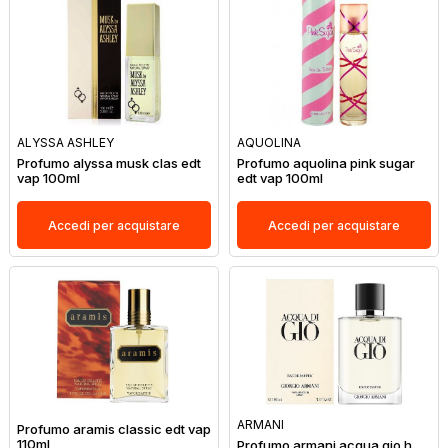
ALYSSA ASHLEY
AQUOLINA
Profumo alyssa musk clas edt
Profumo aquolina pink sugar
vap 100ml
edt vap 100ml
Accedi per acquistare
Accedi per acquistare
ARMANI
Profumo aramis classic edt vap
110ml
Profumo armani acqua gio h