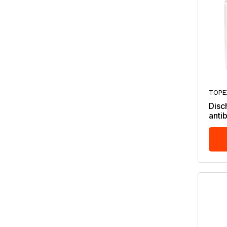
TOPE
Disc
anti