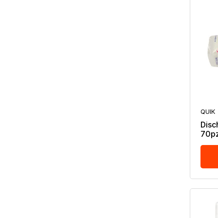
QUIK
Disc
70pz