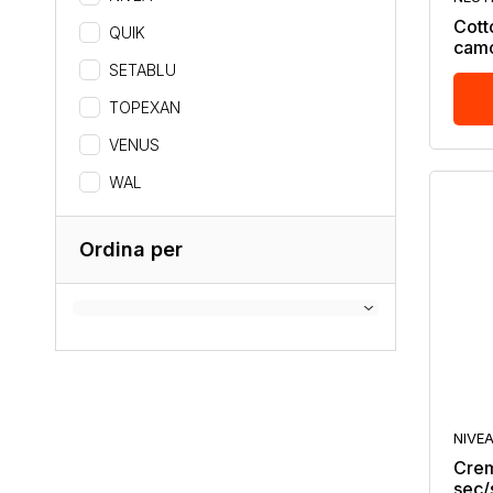
Cott
QUIK
camo
SETABLU
TOPEXAN
VENUS
WAL
Ordina per
NIVE
Crem
sec/