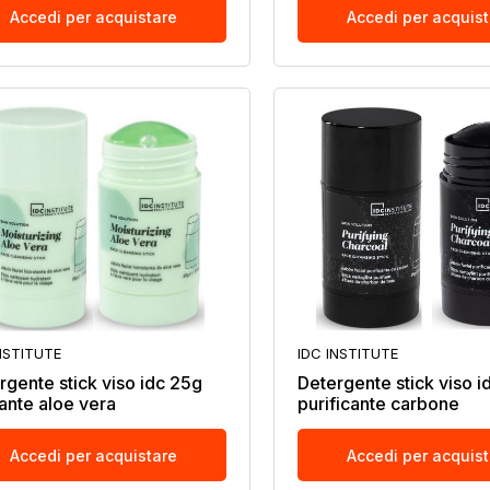
Accedi per acquistare
Accedi per acquis
NSTITUTE
IDC INSTITUTE
rgente stick viso idc 25g
Detergente stick viso i
tante aloe vera
purificante carbone
Accedi per acquistare
Accedi per acquis