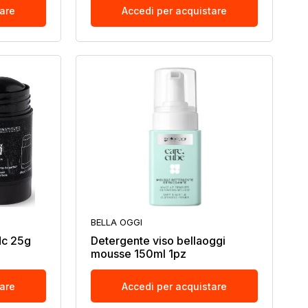
tare
Accedi per acquistare
BELLA OGGI
dc 25g
Detergente viso bellaoggi
mousse 150ml 1pz
tare
Accedi per acquistare