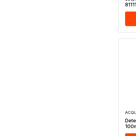
8111
ACQU
Dete
100m