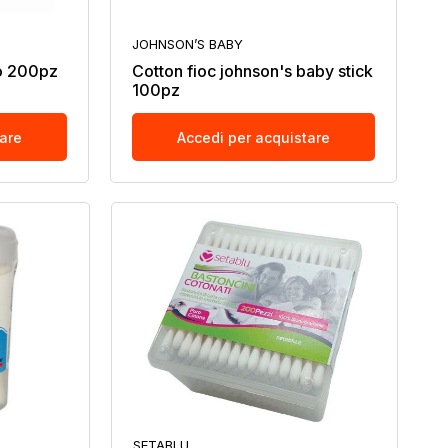
JOHNSON’S BABY
do 200pz
Cotton fioc johnson's baby stick
100pz
tare
Accedi per acquistare
SETABLU