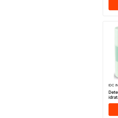
IDC I
Dete
idra