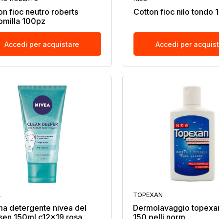
on fioc neutro roberts
Cotton fioc nilo tondo
milla 100pz
Accedi per acquistare
Accedi per acquis
A
TOPEXAN
a detergente nivea del
Dermolavaggio topexan
sen 150ml c12x19 rosa
150 pelli norm