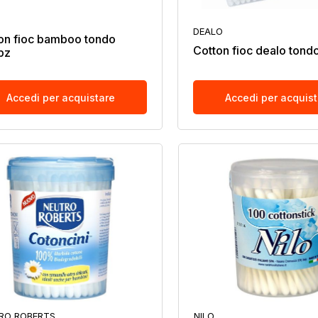
DEALO
on fioc bamboo tondo
Cotton fioc dealo ton
pz
Accedi per acquistare
Accedi per acquis
RO ROBERTS
NILO