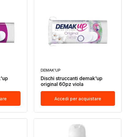
DEMAK'UP
k'up
Dischi struccanti demak'up
original 60pz viola
tare
Accedi per acquistare