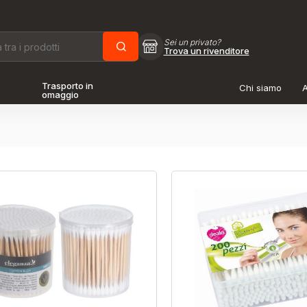
Sei un privato?
Trova un rivenditore
Trasporto in
Chi siamo
A
omaggio