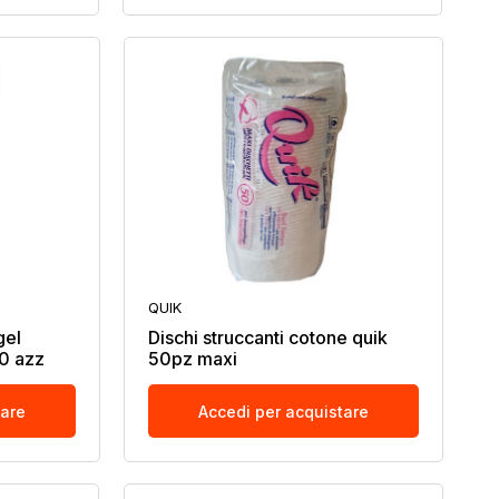
QUIK
gel
Dischi struccanti cotone quik
30 azz
50pz maxi
tare
Accedi per acquistare