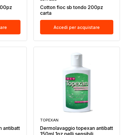
 100pz
Cotton fioc sb tondo 200pz
carta
tare
Accedi per acquistare
TOPEXAN
 antibatt
Dermolavaggio topexan antibatt
150ml 1pz pelli sensibili