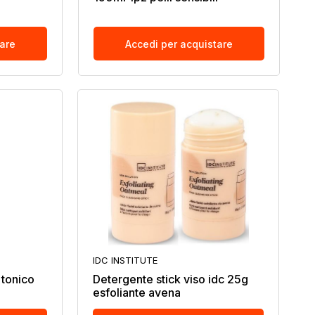
tare
Accedi per acquistare
IDC INSTITUTE
 tonico
Detergente stick viso idc 25g
esfoliante avena