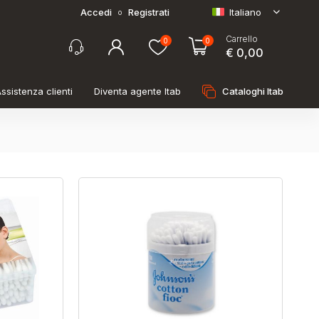
Accedi
Registrati
Italiano
o
Carrello
0
0
€ 0,00
ssistenza clienti
Diventa agente Itab
Cataloghi Itab