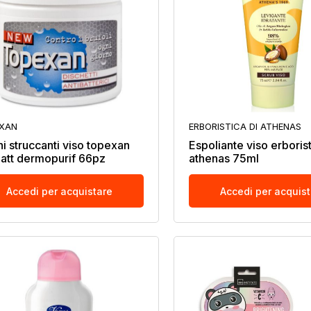
XAN
ERBORISTICA DI ATHENAS
hi struccanti viso topexan
Espoliante viso erborist
batt dermopurif 66pz
athenas 75ml
Accedi per acquistare
Accedi per acquis