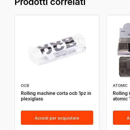
Prodotti correlati
OCB
ATOMIC
Rolling machine corta ocb 1pz in
Rolling
plexiglass
atomic
Accedi per acquistare
A