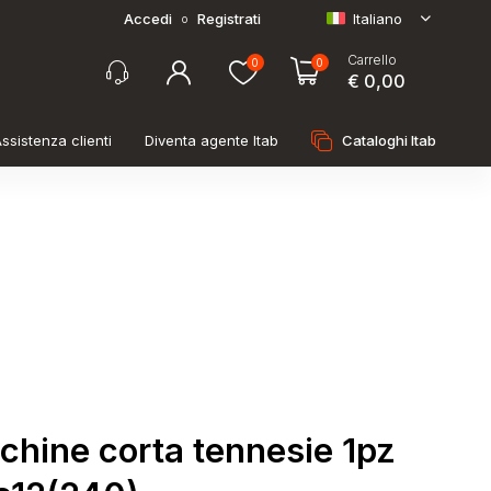
Accedi
Registrati
Italiano
o
Carrello
0
0
€ 0,00
ssistenza clienti
Diventa agente Itab
Cataloghi Itab
chine corta tennesie 1pz