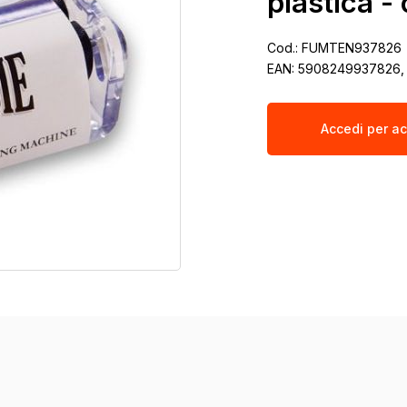
plastica -
Cod.:
FUMTEN937826
EAN:
5908249937826,
Accedi per ac