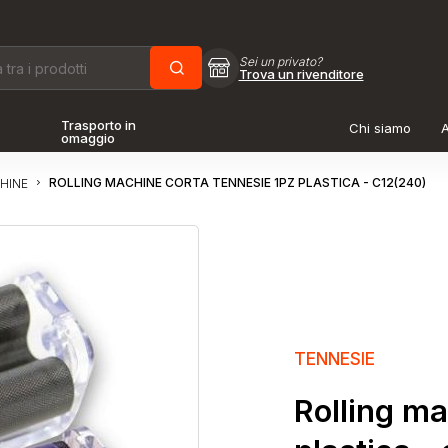
Sei un privato?
Trova un rivenditore
Trasporto in
Chi siamo
A
omaggio
ROLLING MACHINE CORTA TENNESIE 1PZ PLASTICA - C12(240)
HINE
TENNESIE
Rolling ma