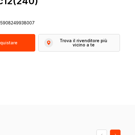
 c12(240)
 5908249938007
Trova il rivenditore più
quistare
vicino a te