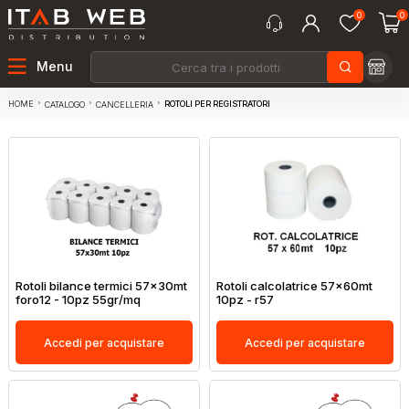
0
0
Menu
HOME
ROTOLI PER REGISTRATORI
CATALOGO
CANCELLERIA
Rotoli bilance termici 57x30mt
Rotoli calcolatrice 57x60mt
foro12 - 10pz 55gr/mq
10pz - r57
Accedi per acquistare
Accedi per acquistare