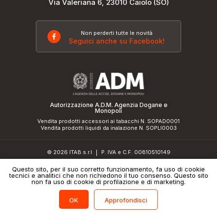
Via Valeriana 6, 23010 Caiolo (SO)
Non perderti tutte le novità
Seguici anche su Facebook!
Autorizzazione A.D.M. Agenzia Dogane e
Monopoli
Vendita prodotti accessori ai tabacchi N. SOPAD0001
Vendita prodotti liquidi da inalazione N. SOPLI0003
© 2026 ITAB s.r.l
P. IVA e C.F. 00810510149
|
R.E.A. SO 61410 Cap.Soc. €50.000,00 i.v.
Questo sito, per il suo corretto funzionamento, fa uso di cookie
tecnici e analitici che non richiedono il tuo consenso. Questo sito
Informativa sulla privacy
e
cookie policy
|
Credits
non fa uso di cookie di profilazione e di marketing.
Filtri
(0)
Approfondisci
OK