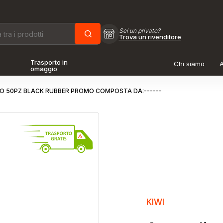
Sei un privato?
Trova un rivenditore
Trasporto in
Chi siamo
A
omaggio
O 50PZ BLACK RUBBER PROMO COMPOSTA DA:------
KIWI