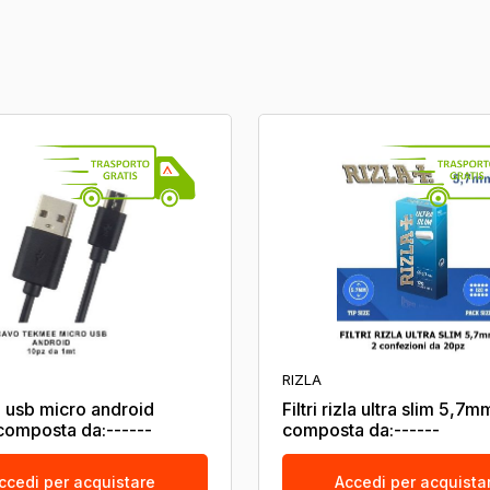
RIZLA
 usb micro android
Filtri rizla ultra slim 5,7m
omposta da:------
composta da:------
ccedi per acquistare
Accedi per acquista