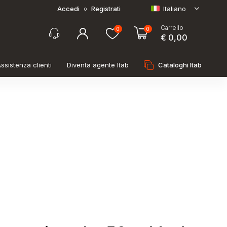
Accedi
Registrati
Italiano
o
Carrello
0
0
€ 0,00
ssistenza clienti
Diventa agente Itab
Cataloghi Itab