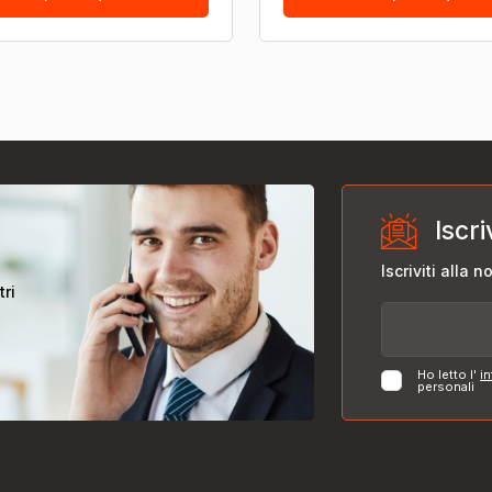
Iscri
Iscriviti alla 
tri
Ho letto l'
in
personali