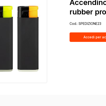
Accendino
rubber pr
Cod.:
SPEDIZIONE23
Accedi per ac