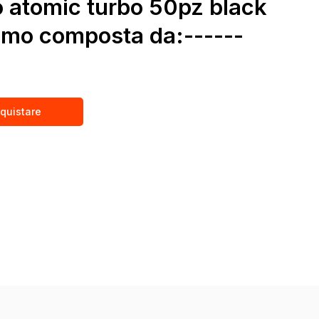
 atomic turbo 50pz black
omo composta da:------
quistare