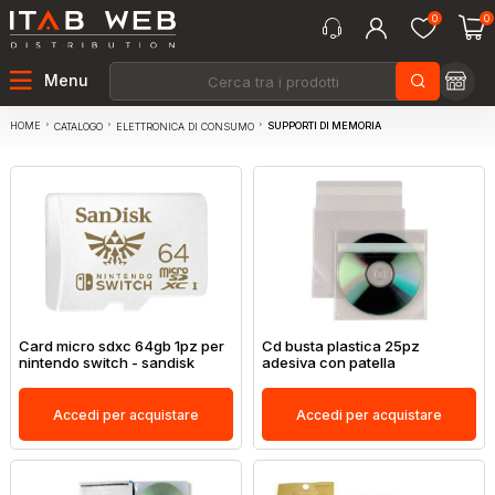
0
0
Menu
HOME
SUPPORTI DI MEMORIA
CATALOGO
ELETTRONICA DI CONSUMO
Card micro sdxc 64gb 1pz per
Cd busta plastica 25pz
nintendo switch - sandisk
adesiva con patella
Accedi per acquistare
Accedi per acquistare