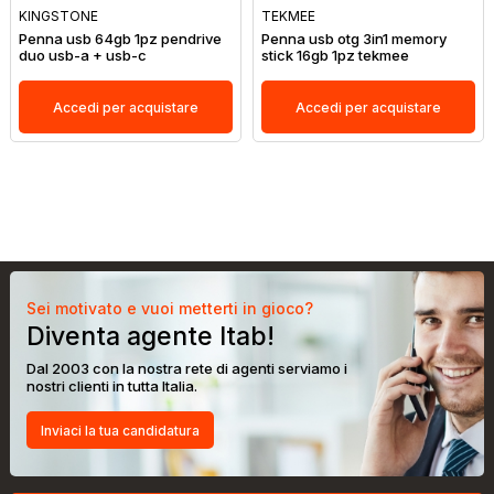
KINGSTONE
TEKMEE
Penna usb 64gb 1pz pendrive
Penna usb otg 3in1 memory
duo usb-a + usb-c
stick 16gb 1pz tekmee
Accedi per acquistare
Accedi per acquistare
Sei motivato e vuoi metterti in gioco?
Diventa agente Itab!
Dal 2003 con la nostra rete di agenti serviamo i
nostri clienti in tutta Italia.
Inviaci la tua candidatura