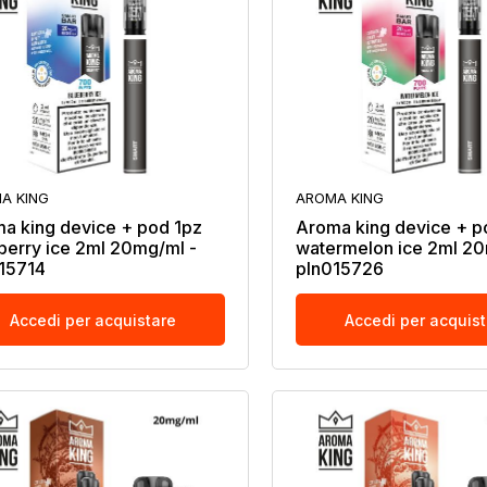
A KING
AROMA KING
a king device + pod 1pz
Aroma king device + p
berry ice 2ml 20mg/ml -
watermelon ice 2ml 20
15714
pln015726
Accedi per acquistare
Accedi per acquis