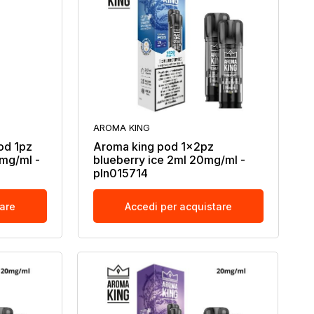
AROMA KING
od 1pz
Aroma king pod 1x2pz
mg/ml -
blueberry ice 2ml 20mg/ml -
pln015714
tare
Accedi per acquistare