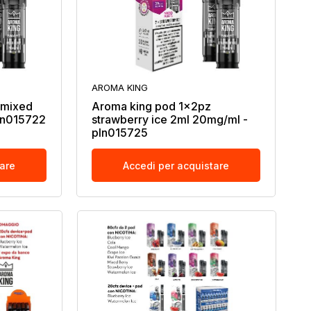
AROMA KING
 mixed
Aroma king pod 1x2pz
ln015722
strawberry ice 2ml 20mg/ml -
pln015725
tare
Accedi per acquistare