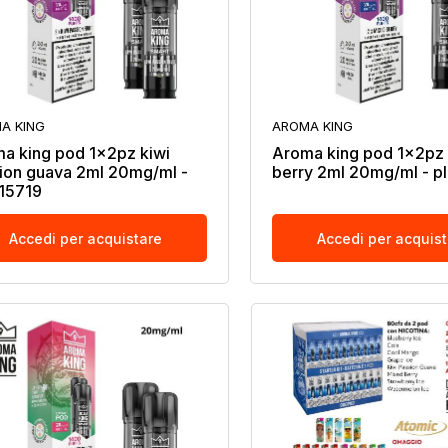
A KING
AROMA KING
a king pod 1x2pz kiwi
Aroma king pod 1x2pz
ion guava 2ml 20mg/ml -
berry 2ml 20mg/ml - p
15719
Accedi per acquistare
Accedi per acquis