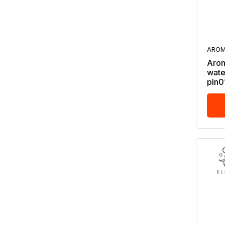
AROM
Arom
wate
pln0