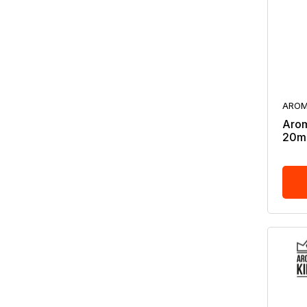
AROM
Arom
20mg