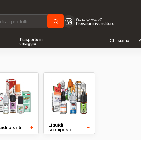
Sei un privato?
Trova un rivenditore
Trasporto in
Chi siamo
A
omaggio
Liquidi
+
+
uidi pronti
scomposti