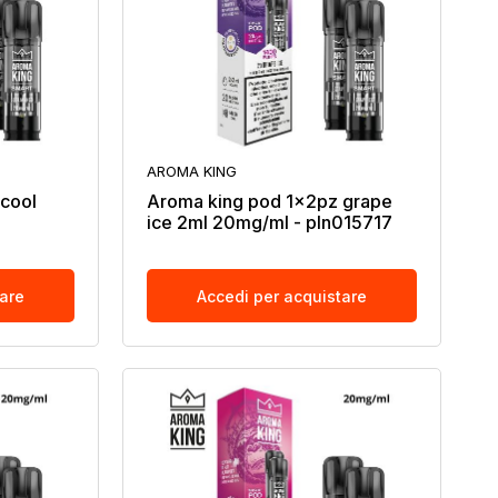
AROMA KING
cool
Aroma king pod 1x2pz grape
ice 2ml 20mg/ml - pln015717
tare
Accedi per acquistare