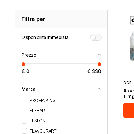
Filtra per
Disponibilità immediata
Prezzo
€ 0
€ 998
OCB
Marca
A oc
11mg
AROMA KING
ELFBAR
ELSI ONE
FLAVOURART