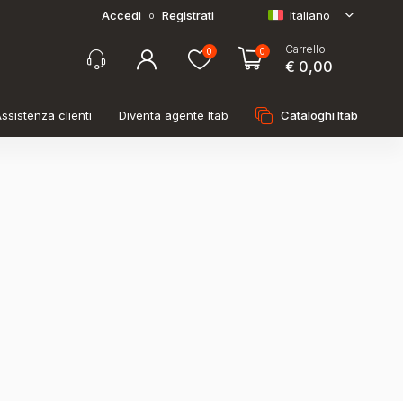
Accedi
Registrati
Italiano
o
Carrello
0
0
€ 0,00
ssistenza clienti
Diventa agente Itab
Cataloghi Itab