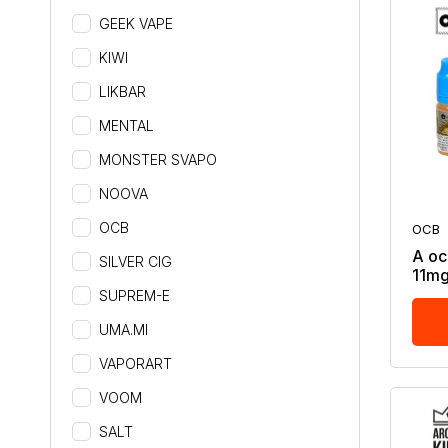
GEEK VAPE
KIWI
LIKBAR
MENTAL
MONSTER SVAPO
NOOVA
OCB
OCB
A oc
SILVER CIG
11mg
SUPREM-E
UMA.MI
VAPORART
VOOM
SALT