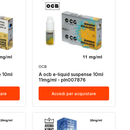
OCB
e 10ml
A ocb e-liquid suspense 10ml
11mg/ml - pln007876
tare
Accedi per acquistare