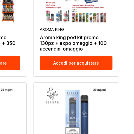
AROMA KING
omo
Aroma king pod kit promo
 + 350
130pz + expo omaggio + 100
accendini omaggio
tare
Accedi per acquistare