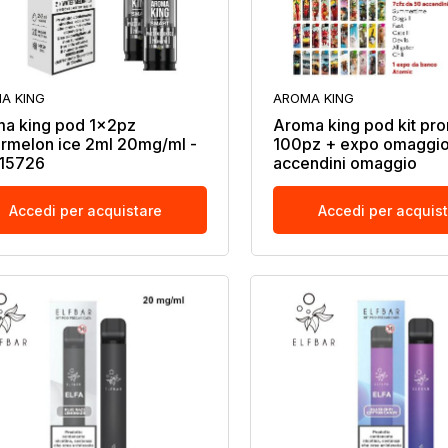
A KING
AROMA KING
a king pod 1x2pz
Aroma king pod kit pr
rmelon ice 2ml 20mg/ml -
100pz + expo omaggio
15726
accendini omaggio
Accedi per acquistare
Accedi per acquis