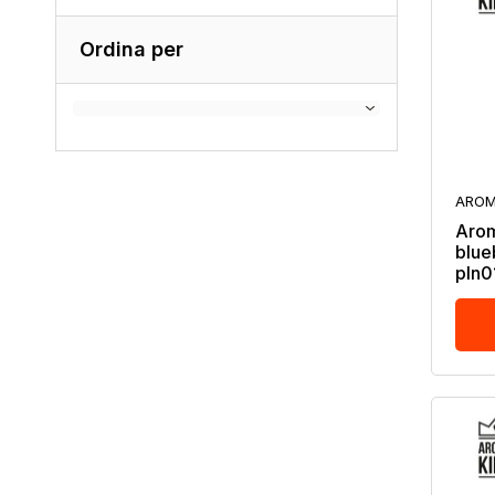
Ordina per
AROM
Arom
blue
pln0