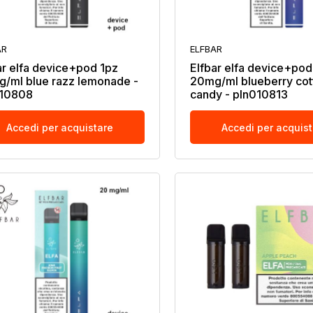
AR
ELFBAR
ar elfa device+pod 1pz
Elfbar elfa device+pod
/ml blue razz lemonade -
20mg/ml blueberry cot
010808
candy - pln010813
Accedi per acquistare
Accedi per acquis