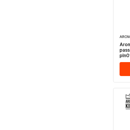
AROM
Arom
pass
pln0