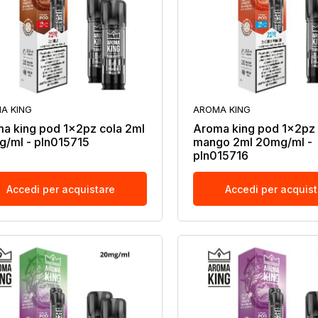
A KING
AROMA KING
a king pod 1x2pz cola 2ml
Aroma king pod 1x2pz 
/ml - pln015715
mango 2ml 20mg/ml -
pln015716
Accedi per acquistare
Accedi per acquis