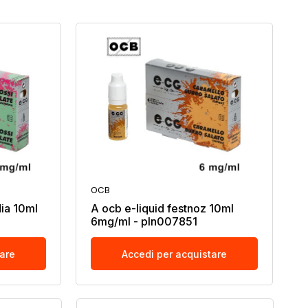
OCB
ia 10ml
A ocb e-liquid festnoz 10ml
6mg/ml - pln007851
tare
Accedi per acquistare