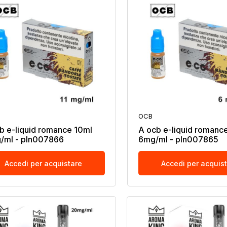
OCB
b e-liquid romance 10ml
A ocb e-liquid romanc
/ml - pln007866
6mg/ml - pln007865
Accedi per acquistare
Accedi per acquis