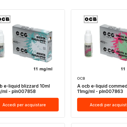
OCB
b e-liquid blizzard 10ml
A ocb e-liquid commed
/ml - pln007858
11mg/ml - pln007863
Accedi per acquistare
Accedi per acquis