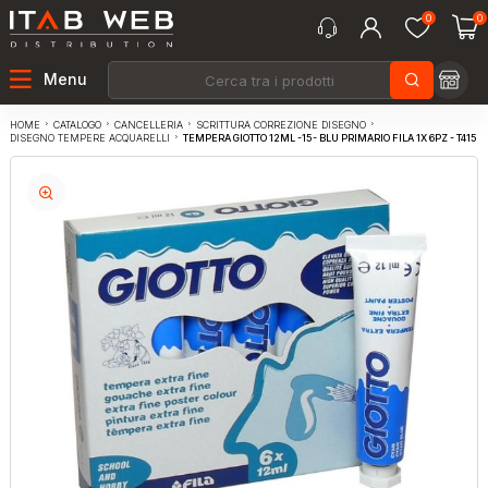
0
0
Menu
CATALOGO
CANCELLERIA
SCRITTURA CORREZIONE DISEGNO
HOME
TEMPERA GIOTTO 12ML -15- BLU PRIMARIO FILA 1X 6PZ - T415
DISEGNO TEMPERE ACQUARELLI