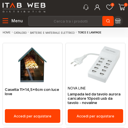
0
0
Menu
HOME
TORCE E LAMPADE
CATALOGO
BATTERIE E MATERIALE ELETTRICO
NOVA LINE
Casetta 11x14,5x6cm con luce
love
Lampada led da tavolo aurora
caricatore 10posti usb da
tavolo - novaline
Accedi per acquistare
Accedi per acquistare