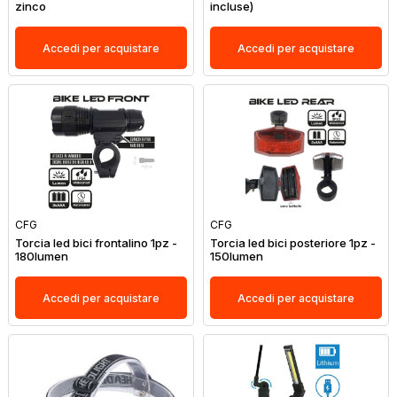
zinco
incluse)
Accedi per acquistare
Accedi per acquistare
CFG
CFG
Torcia led bici frontalino 1pz -
Torcia led bici posteriore 1pz -
180lumen
150lumen
Accedi per acquistare
Accedi per acquistare