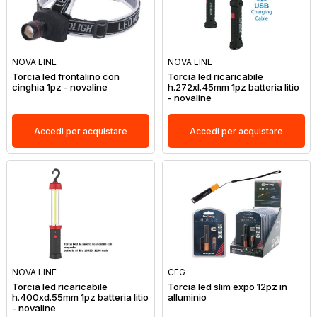
NOVA LINE
NOVA LINE
Torcia led frontalino con
Torcia led ricaricabile
cinghia 1pz - novaline
h.272xl.45mm 1pz batteria litio
- novaline
Accedi per acquistare
Accedi per acquistare
NOVA LINE
CFG
Torcia led ricaricabile
Torcia led slim expo 12pz in
h.400xd.55mm 1pz batteria litio
alluminio
- novaline