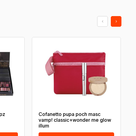
2pz
Cofanetto pupa poch masc
vamp! classic+wonder me glow
illum