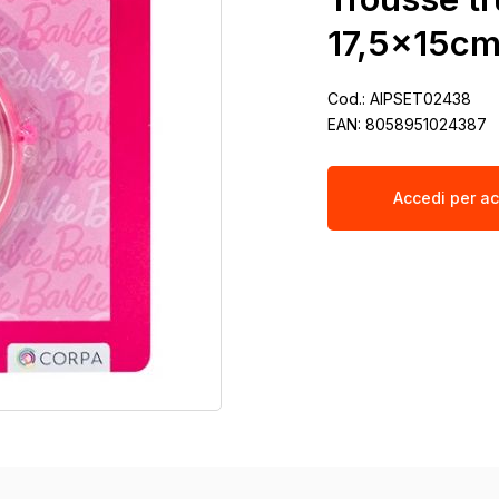
17,5x15c
Cod.:
AIPSET02438
EAN:
8058951024387
Accedi per ac