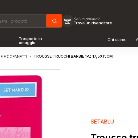
Sei un privato?
Trova un rivenditore
Trasporto in
Chi siamo
A
omaggio
TROUSSE TRUCCHI BARBIE 1PZ 17,5X15CM
E E COFANETTI
SETABLU
Trousse tr