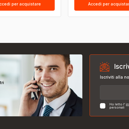
ccedi per acquistare
Accedi per acquista
Iscri
Iscriviti alla 
tri
Ho letto l'
in
personali