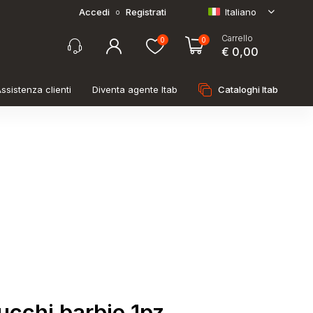
Accedi
Registrati
Italiano
o
Carrello
0
0
€ 0,00
ssistenza clienti
Diventa agente Itab
Cataloghi Itab
ucchi barbie 1pz