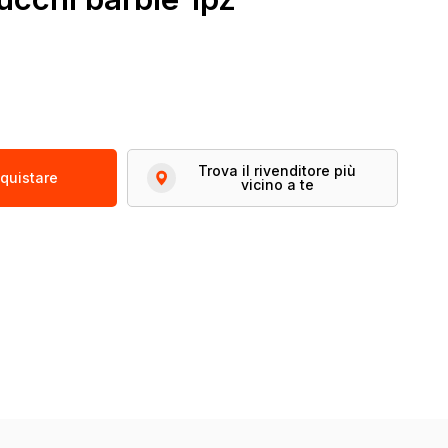
m
Trova il rivenditore più
quistare
vicino a te