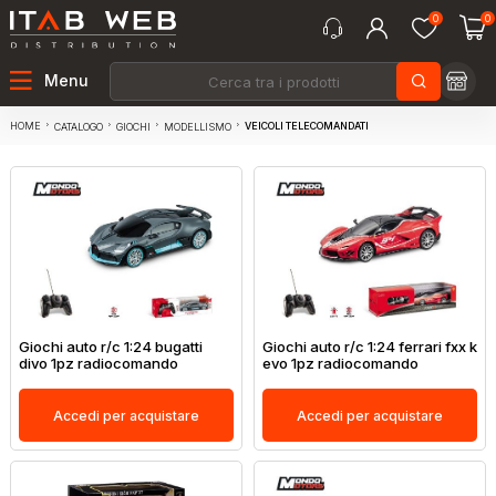
0
0
Menu
HOME
VEICOLI TELECOMANDATI
CATALOGO
GIOCHI
MODELLISMO
Giochi auto r/c 1:24 bugatti
Giochi auto r/c 1:24 ferrari fxx k
divo 1pz radiocomando
evo 1pz radiocomando
Accedi per acquistare
Accedi per acquistare