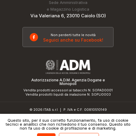
Sede Amministrativa
e Magazzino Logistica
Via Valeriana 6, 23010 Caiolo (SO)
Non perderti tutte le novità
Seguici anche su Facebook!
Autorizzazione A.D.M. Agenzia Dogane e
Monopoli
Vendita prodotti accessori ai tabacchi N. SOPAD0001
Vendita prodotti liquidi da inalazione N. SOPLI0003
© 2026 ITAB s.r.l
P. IVA e C.F. 00810510149
|
R.E.A. SO 61410 Cap.Soc. €50.000,00 i.v.
Questo sito, per il suo corretto funzionamento, fa uso di cookie
tecnici e analitici che non richiedono il tuo consenso. Questo sito
Informativa sulla privacy
e
cookie policy
|
Credits
non fa uso di cookie di profilazione e di marketing.