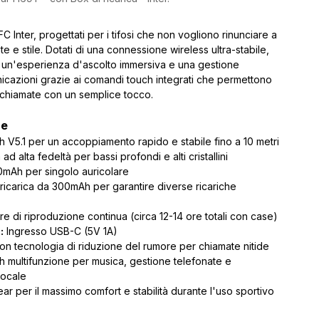
 FC Inter, progettati per i tifosi che non vogliono rinunciare a
e e stile. Dotati di una connessione wireless ultra-stabile,
 un'esperienza d'ascolto immersiva e una gestione
nicazioni grazie ai comandi touch integrati che permettono
e chiamate con un semplice tocco.
he
 V5.1 per un accoppiamento rapido e stabile fino a 10 metri
ad alta fedeltà per bassi profondi e alti cristallini
mAh per singolo auricolare
ricarica da 300mAh per garantire diverse ricariche
re di riproduzione continua (circa 12-14 ore totali con case)
:
Ingresso USB-C (5V 1A)
on tecnologia di riduzione del rumore per chiamate nitide
h multifunzione per musica, gestione telefonate e
vocale
r per il massimo comfort e stabilità durante l'uso sportivo