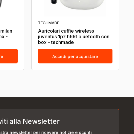
TECHMADE
 milan
Auricolari cuffie wireless
ox -
juventus 1pz h69t bluetooth con
box - techmade
re
Accedi per acquistare
viti alla Newsletter
nostra newsletter per ricevere notizie e sconti