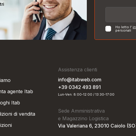
tri
Ho letto l'
in
personali
Assistenza clienti
info@itabweb.com
siamo
+39 0342 493 891
nta agente Itab
Lun-Ven: 8:00-12:00 / 13:30-17:00
oghi Itab
Sede Amministrativa
zioni di vendita
e Magazzino Logistica
izioni
Via Valeriana 6, 23010 Caiolo (SO