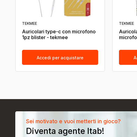
TEKMEE
TEKMEE
Auricolari type-c con microfono
Auricol
1pz blister - tekmee
microfo
Accedi per acquistare
A
Sei motivato e vuoi metterti in gioco?
Diventa agente Itab!