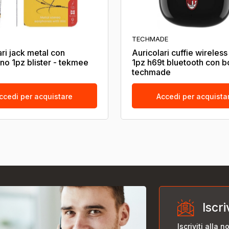
TECHMADE
ari jack metal con
Auricolari cuffie wireless
no 1pz blister - tekmee
1pz h69t bluetooth con b
techmade
ccedi per acquistare
Accedi per acquista
Iscri
Iscriviti alla 