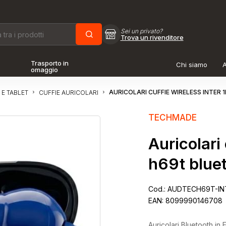
Sei un privato?
Trova un rivenditore
Trasporto in
Chi siamo
A
omaggio
AURICOLARI CUFFIE WIRELESS INTER
 E TABLET
CUFFIE AURICOLARI
TECHMADE
Auricolari 
h69t blue
Cod.:
AUDTECH69T-IN
EAN:
8099990146708
Auricolari Bluetooth in 