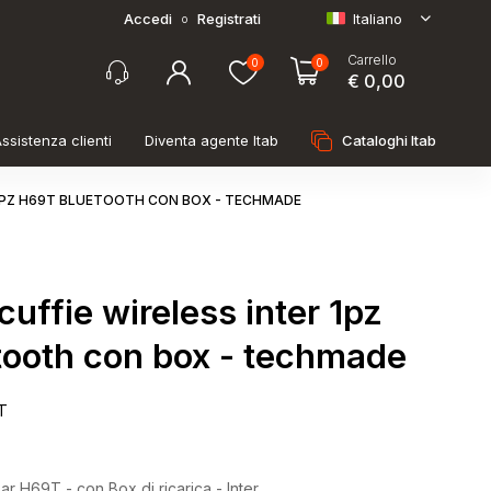
Accedi
Registrati
Italiano
o
Carrello
0
0
€ 0,00
ssistenza clienti
Diventa agente Itab
Cataloghi Itab
 1PZ H69T BLUETOOTH CON BOX - TECHMADE
cuffie wireless inter 1pz
tooth con box - techmade
T
Ear H69T - con Box di ricarica - Inter.