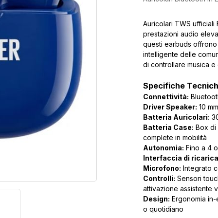
Auricolari TWS ufficiali
prestazioni audio elevat
questi earbuds offrono
intelligente delle comu
di controllare musica 
Specifiche Tecnic
Connettività:
Bluetooth
Driver Speaker:
10 mm 
Batteria Auricolari:
30
Batteria Case:
Box di 
complete in mobilità
Autonomia:
Fino a 4 o
Interfaccia di ricarica
Microfono:
Integrato c
Controlli:
Sensori touc
attivazione assistente 
Design:
Ergonomia in-ea
o quotidiano