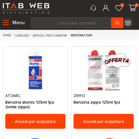
0
0
Menu
HOME
BENZINA E GAS
CATALOGO
ARTICOLI PER FUMATORI
ATOMIC
ZIPPO
Benzina atomic 125ml 1pz
Benzina zippo 125ml 1pz
(smile zippo)
Accedi per acquistare
Accedi per acquistare