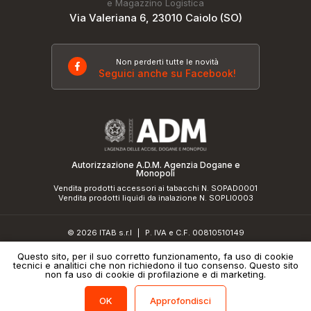
e Magazzino Logistica
Via Valeriana 6, 23010 Caiolo (SO)
Non perderti tutte le novità
Seguici anche su Facebook!
Autorizzazione A.D.M. Agenzia Dogane e
Monopoli
Vendita prodotti accessori ai tabacchi N. SOPAD0001
Vendita prodotti liquidi da inalazione N. SOPLI0003
© 2026 ITAB s.r.l
P. IVA e C.F. 00810510149
|
R.E.A. SO 61410 Cap.Soc. €50.000,00 i.v.
Questo sito, per il suo corretto funzionamento, fa uso di cookie
tecnici e analitici che non richiedono il tuo consenso. Questo sito
Informativa sulla privacy
e
cookie policy
|
Credits
non fa uso di cookie di profilazione e di marketing.
Approfondisci
OK