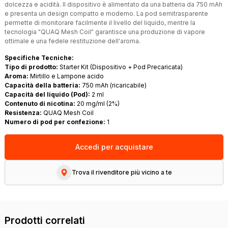
dolcezza e acidità. Il dispositivo è alimentato da una batteria da 750 mAh
e presenta un design compatto e moderno. La pod semitrasparente
permette di monitorare facilmente il livello del liquido, mentre la
tecnologia "QUAQ Mesh Coil" garantisce una produzione di vapore
ottimale e una fedele restituzione dell'aroma.
Specifiche Tecniche:
Tipo di prodotto:
Starter Kit (Dispositivo + Pod Precaricata)
Aroma:
Mirtillo e Lampone acido
Capacità della batteria:
750 mAh (ricaricabile)
Capacità del liquido (Pod):
2 ml
Contenuto di nicotina:
20 mg/ml (2%)
Resistenza:
QUAQ Mesh Coil
Numero di pod per confezione:
1
Accedi per acquistare
Trova il rivenditore più vicino a te
Prodotti correlati