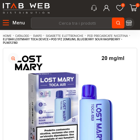
0
0
Menu
CATALOGO
SVAPO
SIGARETTE ELETTRONICHE
POD PRECARICATE NICOTINA
HOME
ELFBAR LOSTMARY TOCA DEVICE+POD 1PZ 20MG/ML BLUEBERRY SOUR RASPBERRY -
PLN012180