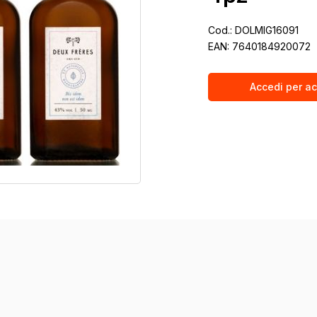
Cod.:
DOLMIG16091
EAN:
7640184920072
Accedi per ac