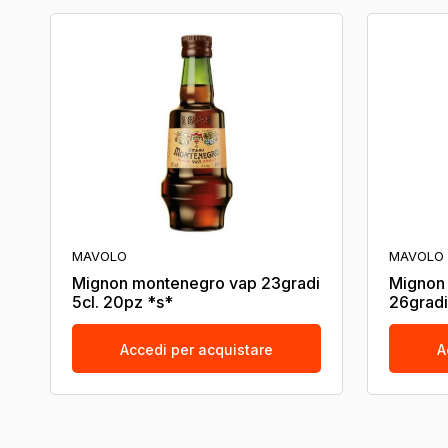
MAVOLO
MAVOLO
Mignon montenegro vap 23gradi
Mignon 
5cl. 20pz *s*
26gradi
Accedi per acquistare
A