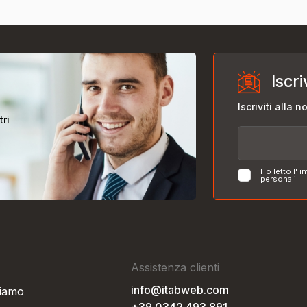
Iscri
Iscriviti alla 
tri
Ho letto l'
in
personali
Assistenza clienti
info@itabweb.com
siamo
+39 0342 493 891