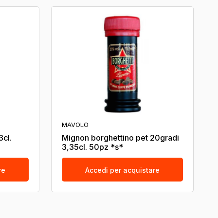
MAVOLO
3cl.
Mignon borghettino pet 20gradi
3,35cl. 50pz *s*
re
Accedi per acquistare