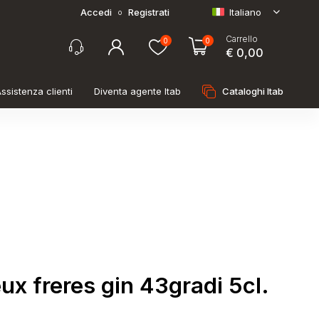
Accedi
Registrati
Italiano
o
Carrello
0
0
€ 0,00
ssistenza clienti
Diventa agente Itab
Cataloghi Itab
x freres gin 43gradi 5cl.