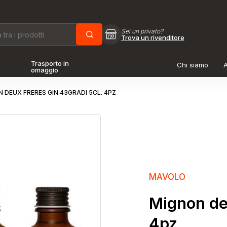
Sei un privato?
Trova un rivenditore
Trasporto in
Chi siamo
A
omaggio
 DEUX FRERES GIN 43GRADI 5CL. 4PZ
MAVOLO
Mignon deu
4pz