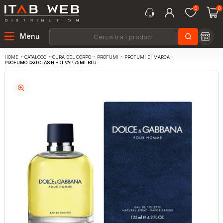
0
0
Menu
CATALOGO
CURA DEL CORPO
PROFUMI
PROFUMI DI MARCA
HOME
PROFUMO D&G CLAS H EDT VAP 75ML BLU