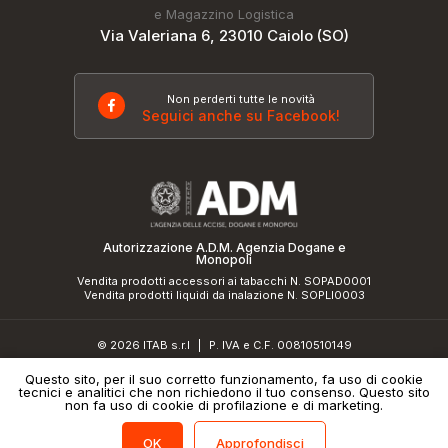
e Magazzino Logistica
Via Valeriana 6, 23010 Caiolo (SO)
Non perderti tutte le novità
Seguici anche su Facebook!
Autorizzazione A.D.M. Agenzia Dogane e
Monopoli
Vendita prodotti accessori ai tabacchi N. SOPAD0001
Vendita prodotti liquidi da inalazione N. SOPLI0003
© 2026 ITAB s.r.l
P. IVA e C.F. 00810510149
|
R.E.A. SO 61410 Cap.Soc. €50.000,00 i.v.
Questo sito, per il suo corretto funzionamento, fa uso di cookie
tecnici e analitici che non richiedono il tuo consenso. Questo sito
Informativa sulla privacy
e
cookie policy
|
Credits
non fa uso di cookie di profilazione e di marketing.
Approfondisci
OK